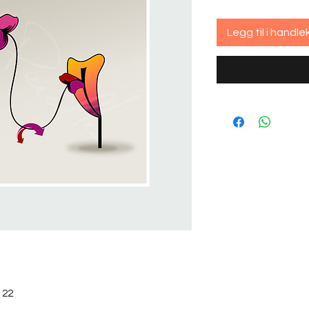
Legg til i handle
 22